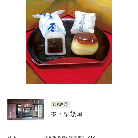
代表商品
雫・栗饅頭
住所
〒625-0036 舞鶴市浜 348