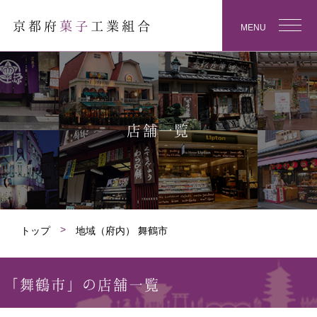
京都府
菓子
工業組合
MENU
店舗一覧
トップ
地域（府内） 舞鶴市
「舞鶴市」の店舗一覧