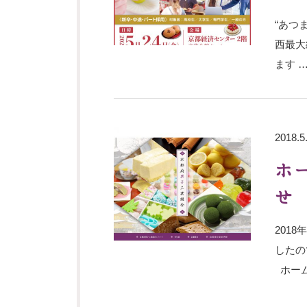
“あつ
西最大
ます 
2018.5
ホ
せ
201
したの
ホーム