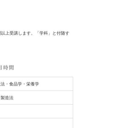
間以上受講します。「学科」と付随す
目時間
生法・食品学・栄養学
と製造法