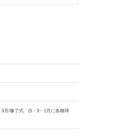
査
3月/修了式 (5・9・1月に各種球