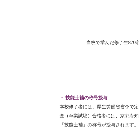
当校で学んだ修了生870
技能士補の称号授与
本校修了者には、厚生労働省省令で定
査（卒業試験）合格者には、京都府知
「技能士補」の称号が授与されます。