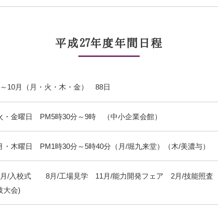
平成27年度年間日程
4～10月（月・火・木・金） 88日
火・金曜日 PM5時30分～9時 （中小企業会館）
月・木曜日 PM1時30分～5時40分（月/堀九来堂）（木/美濃与）
4月/入校式
8月/工場見学
11月/能力開発フェア
2月/技能照
技大会)