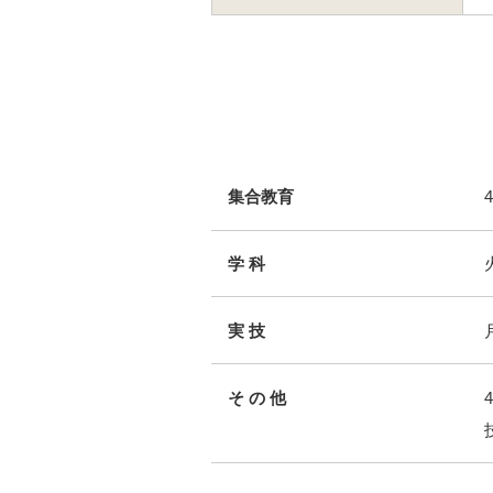
集合教育
学 科
実 技
そ の 他