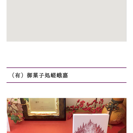
（有）御菓子処嵯峨嘉