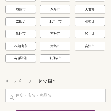
城陽市
八幡市
久世郡
京田辺
木津川市
相楽郡
亀岡市
南丹市
船井郡
福知山市
舞鶴市
宮津市
与謝野郡
京丹後市
フリーワードで探す