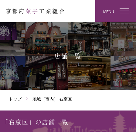
京都府
菓子
工業組合
MENU
店舗一覧
トップ
地域（市内） 右京区
「右京区」の店舗一覧