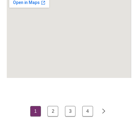

1
2
3
4