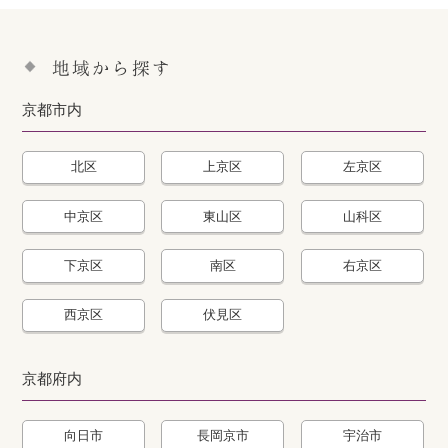
地域から探す
京都市内
北区
上京区
左京区
中京区
東山区
山科区
下京区
南区
右京区
西京区
伏見区
京都府内
向日市
長岡京市
宇治市